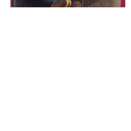
Marek Napiórkowski ponownie Gitarzystą Roku według
czytelników Jazz Forum!
6 lutego 2024