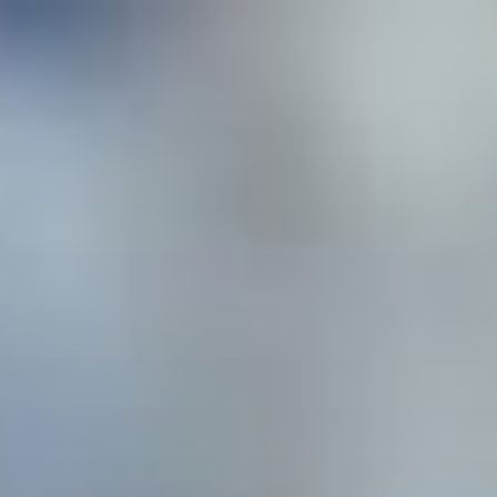
Przeskocz
do
treści