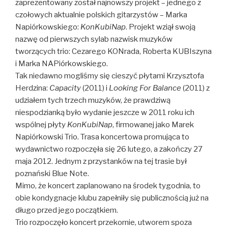
zaprezentowany został najnowszy projekt – jednego z
czołowych aktualnie polskich gitarzystów – Marka
Napiórkowskiego:
KonKubiNap
. Projekt wziął swoją
nazwę od pierwszych sylab nazwisk muzyków
tworzących trio: Cezarego KONrada, Roberta KUBIszyna
i Marka NAPiórkowskiego.
Tak niedawno mogliśmy się cieszyć płytami Krzysztofa
Herdzina:
Capacity
(2011) i
Looking For Balance
(2011) z
udziałem tych trzech muzyków, że prawdziwą
niespodzianką było wydanie jeszcze w 2011 roku ich
wspólnej płyty
KonKubiNap
, firmowanej jako Marek
Napiórkowski Trio. Trasa koncertowa promująca to
wydawnictwo rozpoczęła się 26 lutego, a zakończy 27
maja 2012. Jednym z przystanków na tej trasie był
poznański Blue Note.
Mimo, że koncert zaplanowano na środek tygodnia, to
obie kondygnacje klubu zapełniły się publicznością już na
długo przed jego początkiem.
Trio rozpoczęło koncert przekornie, utworem spoza