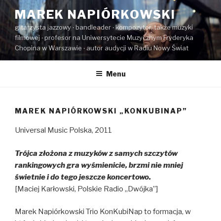
Przeskocz
MAREK NAPIÓRKOWSKI
do
gitarzysta jazzowy ‧ bandleader ‧ kompozytor, także muzyki
treści
filmowej ‧ profesor na Uniwersytecie Muzycznym Fryderyka
Chopina w Warszawie ‧ autor audycji w Radiu Nowy Świat
Menu
MAREK NAPIÓRKOWSKI „KONKUBINAP”
Universal Music Polska, 2011
Trójca złożona z muzyków z samych szczytów
rankingowych gra wyśmienicie, brzmi nie mniej
świetnie i do tego jeszcze koncertowo.
[Maciej Karłowski, Polskie Radio „Dwójka”]
Marek Napiórkowski Trio KonKubiNap to formacja, w