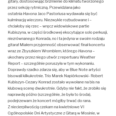
gitary, dostosowując brzmienie do klimatu tworzonego
przez sekcję rytmiczną. Przewidziana jako
ostatnia
Havona
Jaco Pastoriusa wydawała się być
kulminacją wieczoru. Niezwykle rozbudowane i –
chciałoby się rzec – wręcz widowiskowe partie
Kubiszyna, w części środkowej ekscytujące solo perkusji,
niezrównanego Konrada, no i ta jedyna w swoim rodzaju
gitara! Miałem przyjemność obserwować finał koncertu
wraz ze Zbyszkiem Wromblem, którego
Havona
–
ukochany przez niego utwór z repertuaru Weather
Report – szczególnie poruszyła w tym wykonaniu.
Doprawdy rzadko zdarza się, aby w Blue Note artyści
bisowali kilkukrotnie. Trio Marek Napiórkowski- Robert
Kubiszyn-Cezary Konrad zostało wywołane na bis na
klubową scenę dwukrotnie. Gdyby nie fakt, że zrobiło się
naprawdę późno (szczególnie, że była to środa),
podejrzewam że koncert mógłby trwać do rana.
Z niecierpliwością czekam na kwietniowe VI
Ogólnopolskie Dni Artystyczne z Gitarą w Mosinie, w