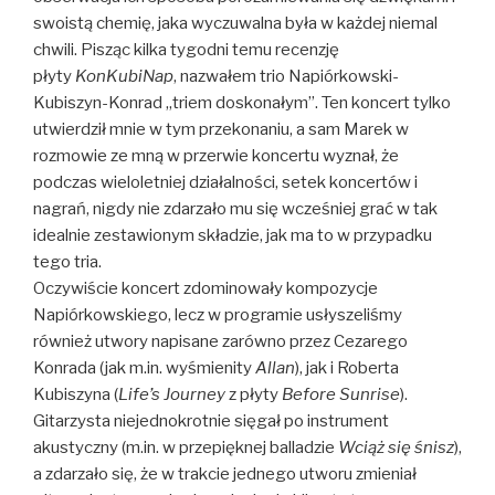
swoistą chemię, jaka wyczuwalna była w każdej niemal
chwili. Pisząc kilka tygodni temu recenzję
płyty
KonKubiNap
, nazwałem trio Napiórkowski-
Kubiszyn-Konrad „triem doskonałym”. Ten koncert tylko
utwierdził mnie w tym przekonaniu, a sam Marek w
rozmowie ze mną w przerwie koncertu wyznał, że
podczas wieloletniej działalności, setek koncertów i
nagrań, nigdy nie zdarzało mu się wcześniej grać w tak
idealnie zestawionym składzie, jak ma to w przypadku
tego tria.
Oczywiście koncert zdominowały kompozycje
Napiórkowskiego, lecz w programie usłyszeliśmy
również utwory napisane zarówno przez Cezarego
Konrada (jak m.in. wyśmienity
Allan
), jak i Roberta
Kubiszyna (
Life’s Journey
z płyty
Before Sunrise
).
Gitarzysta niejednokrotnie sięgał po instrument
akustyczny (m.in. w przepięknej balladzie
Wciąż się śnisz
),
a zdarzało się, że w trakcie jednego utworu zmieniał