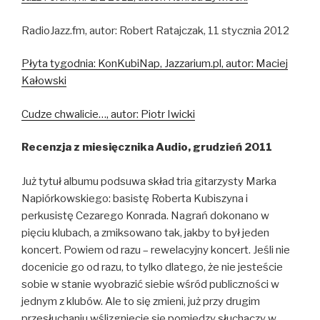
RadioJazz.fm, autor: Robert Ratajczak, 11 stycznia 2012
Płyta tygodnia: KonKubiNap, Jazzarium.pl, autor: Maciej
Kałowski
Cudze chwalicie…, autor: Piotr Iwicki
Recenzja z miesięcznika Audio, grudzień 2011
Już tytuł albumu podsuwa skład tria gitarzysty Marka
Napiórkowskiego: basistę Roberta Kubiszyna i
perkusistę Cezarego Konrada. Nagrań dokonano w
pięciu klubach, a zmiksowano tak, jakby to był jeden
koncert. Powiem od razu – rewelacyjny koncert. Jeśli nie
docenicie go od razu, to tylko dlatego, że nie jesteście
sobie w stanie wyobrazić siebie wśród publiczności w
jednym z klubów. Ale to się zmieni, już przy drugim
przesłuchaniu wślizgniecie się pomiędzy słuchaczy w