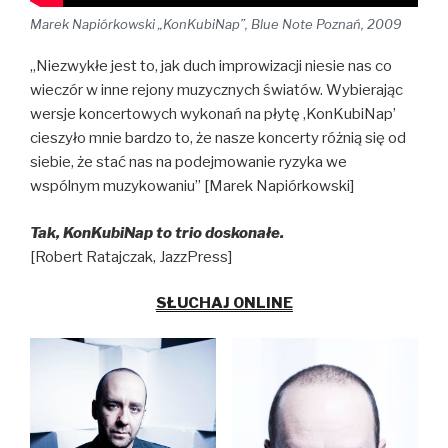
Marek Napiórkowski „KonKubiNap”, Blue Note Poznań, 2009
„Niezwykłe jest to, jak duch improwizacji niesie nas co
wieczór w inne rejony muzycznych światów. Wybierając
wersje koncertowych wykonań na płytę ‚KonKubiNap’
cieszyło mnie bardzo to, że nasze koncerty różnią się od
siebie, że stać nas na podejmowanie ryzyka we
wspólnym muzykowaniu” [Marek Napiórkowski]
Tak, KonKubiNap to trio doskonałe.
[Robert Ratajczak, JazzPress]
SŁUCHAJ ONLINE