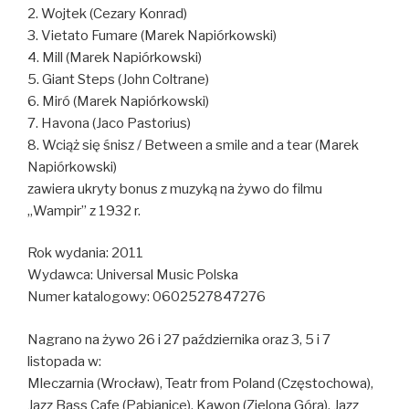
2. Wojtek (Cezary Konrad)
3. Vietato Fumare (Marek Napiórkowski)
4. Mill (Marek Napiórkowski)
5. Giant Steps (John Coltrane)
6. Miró (Marek Napiórkowski)
7. Havona (Jaco Pastorius)
8. Wciąż się śnisz / Between a smile and a tear (Marek
Napiórkowski)
zawiera ukryty bonus z muzyką na żywo do filmu
„Wampir” z 1932 r.
Rok wydania: 2011
Wydawca: Universal Music Polska
Numer katalogowy: 0602527847276
Nagrano na żywo 26 i 27 października oraz 3, 5 i 7
listopada w:
Mleczarnia (Wrocław), Teatr from Poland (Częstochowa),
Jazz Bass Cafe (Pabianice), Kawon (Zielona Góra), Jazz