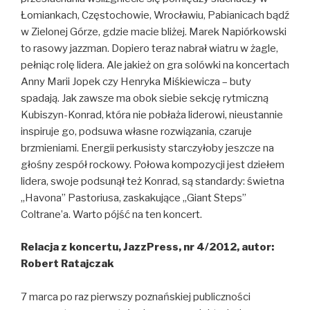
Łomiankach, Częstochowie, Wrocławiu, Pabianicach bądź
w Zielonej Górze, gdzie macie bliżej. Marek Napiórkowski
to rasowy jazzman. Dopiero teraz nabrał wiatru w żagle,
pełniąc rolę lidera. Ale jakież on gra solówki na koncertach
Anny Marii Jopek czy Henryka Miśkiewicza – buty
spadają. Jak zawsze ma obok siebie sekcję rytmiczną
Kubiszyn-Konrad, która nie pobłaża liderowi, nieustannie
inspiruje go, podsuwa własne rozwiązania, czaruje
brzmieniami. Energii perkusisty starczyłoby jeszcze na
głośny zespół rockowy. Połowa kompozycji jest dziełem
lidera, swoje podsunął też Konrad, są standardy: świetna
„Havona” Pastoriusa, zaskakujące „Giant Steps”
Coltrane’a. Warto pójść na ten koncert.
Relacja z koncertu, JazzPress, nr 4/2012, autor:
Robert Ratajczak
7 marca po raz pierwszy poznańskiej publiczności