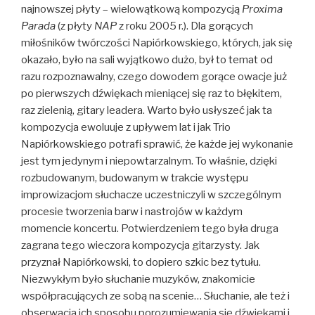
najnowszej płyty – wielowątkową kompozycją
Proxima
Parada
(z płyty
NAP
z roku 2005 r.). Dla gorących
miłośników twórczości Napiórkowskiego, których, jak się
okazało, było na sali wyjątkowo dużo, był to temat od
razu rozpoznawalny, czego dowodem gorące owacje już
po pierwszych dźwiękach mieniącej się raz to błękitem,
raz zielenią, gitary leadera. Warto było usłyszeć jak ta
kompozycja ewoluuje z upływem lat i jak Trio
Napiórkowskiego potrafi sprawić, że każde jej wykonanie
jest tym jedynym i niepowtarzalnym. To właśnie, dzięki
rozbudowanym, budowanym w trakcie występu
improwizacjom słuchacze uczestniczyli w szczególnym
procesie tworzenia barw i nastrojów w każdym
momencie koncertu. Potwierdzeniem tego była druga
zagrana tego wieczora kompozycja gitarzysty. Jak
przyznał Napiórkowski, to dopiero szkic bez tytułu.
Niezwykłym było słuchanie muzyków, znakomicie
współpracujących ze sobą na scenie… Słuchanie, ale też i
obserwacja ich sposobu porozumiewania się dźwiękami i