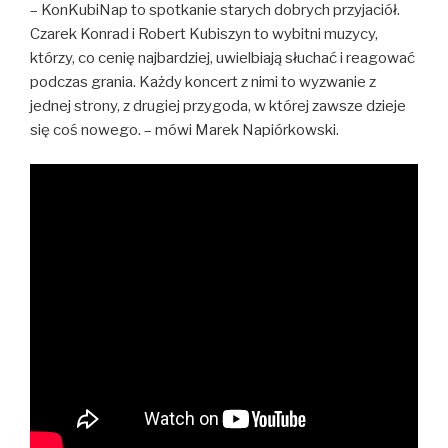
– KonKubiNap to spotkanie starych dobrych przyjaciół.
Czarek Konrad i Robert Kubiszyn to wybitni muzycy,
którzy, co cenię najbardziej, uwielbiają słuchać i reagować
podczas grania. Każdy koncert z nimi to wyzwanie z
jednej strony, z drugiej przygoda, w której zawsze dzieje
się coś nowego. – mówi Marek Napiórkowski.