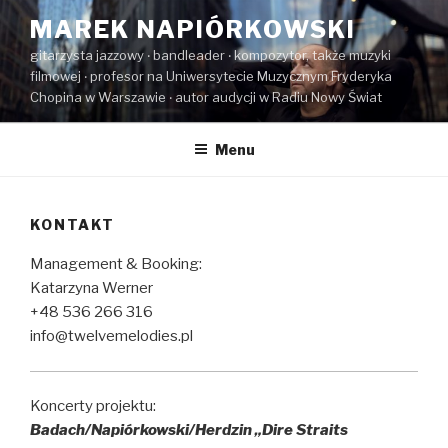
Przeskocz
MAREK NAPIÓRKOWSKI
do
gitarzysta jazzowy ‧ bandleader ‧ kompozytor, także muzyki
treści
filmowej ‧ profesor na Uniwersytecie Muzycznym Fryderyka
Chopina w Warszawie ‧ autor audycji w Radiu Nowy Świat
Menu
KONTAKT
Management & Booking:
Katarzyna Werner
+48 536 266 316
info@twelvemelodies.pl
Koncerty projektu:
Badach/Napiórkowski/Herdzin
„Dire Straits