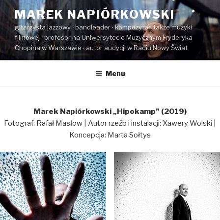
Przeskocz
MAREK NAPIÓRKOWSKI
do
gitarzysta jazzowy ‧ bandleader ‧ kompozytor, także muzyki
treści
filmowej ‧ profesor na Uniwersytecie Muzycznym Fryderyka
Chopina w Warszawie ‧ autor audycji w Radiu Nowy Świat
Menu
Marek Napiórkowski „Hipokamp” (2019)
Fotograf: Rafał Masłow | Autor rzeźb i instalacji: Xawery Wolski |
Koncepcja: Marta Sołtys