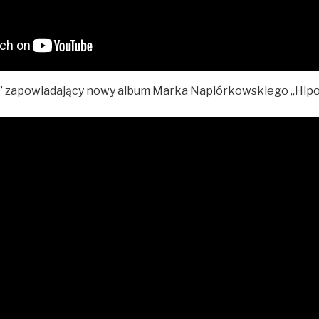
” zapowiadający nowy album Marka Napiórkowskiego „Hi