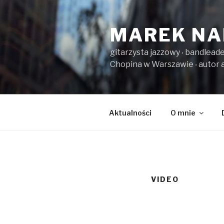
Przeskocz
do
MAREK NA
treści
gitarzysta jazzowy ‧ bandlead
Chopina w Warszawie ‧ autor 
Aktualności
O mnie
VIDEO