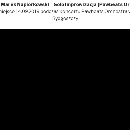
 Marek Napiórkowski – Solo Improwizacja (Pawbeats Or
miejsce 14.09.2019 podczas koncertu Pawbeats Orchestra
Bydgoszczy