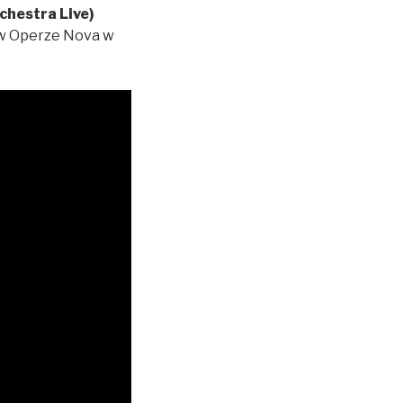
chestra Live)
 w Operze Nova w