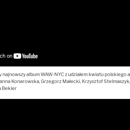
y najnowszy album WAW-NYC z udziałem kwiatu polskiego 
Hanna Konarowska, Grzegorz Małecki, Krzysztof Stelmaszyk
a Bekier