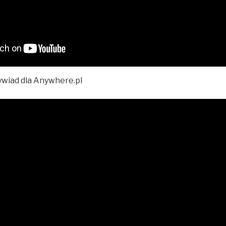
ywiad dla Anywhere.pl