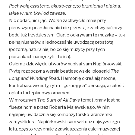
Pochwałą czystego, akustycznego brzmienia i piękna,
jakie w nim tkwi od zawsze.
Nic dodać, nic ująć.
Wolno
zachwyciło mnie przy
pierwszym przesłuchaniu i nie przestaje zachwycać przy
bodaj już trzydziestym. Ciągle odkrywam tę muzykę – tak
pełną niuansów, a jednocześnie uwodzącą prostotą
(pozorną, naturalnie, bo co się muzycy przy tych
piosenkach namęczyli – to ich).
Osiem z dziewięciu utworów napisał sam Napiórkowski.
Płytę rozpoczyna wersja beatlesowskiej piosenki
The
Long and Winding Road
. Harmonię określają mocne,
kontrabasowe nuty, rytm – „szurająca” perkusja, a całość
oplata fortepianowy ornament.
W mrocznym
The Sum of All Days
temat grany jest na
fluegelhornie przez Roberta Majewskiego. W nim
najlepiej uwidacznia się kompozytorsko-aranżerski
zamysł lidera: Napiórkowski, sam wirtuoz najwyższego
lotu, często rezygnuje z zawłaszczenia całej muzycznej