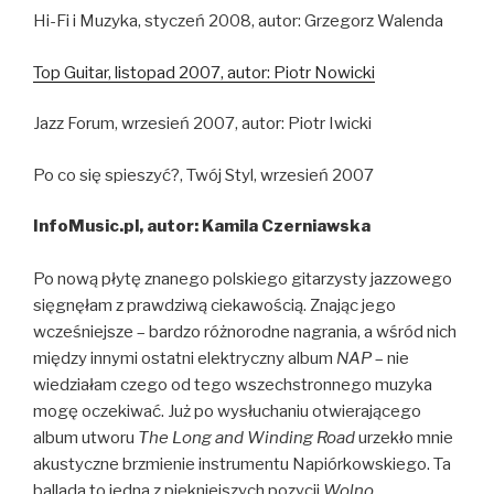
Hi-Fi i Muzyka, styczeń 2008, autor: Grzegorz Walenda
Top Guitar, listopad 2007, autor: Piotr Nowicki
Jazz Forum, wrzesień 2007, autor: Piotr Iwicki
Po co się spieszyć?, Twój Styl, wrzesień 2007
InfoMusic.pl
, autor: Kamila Czerniawska
Po nową płytę znanego polskiego gitarzysty jazzowego
sięgnęłam z prawdziwą ciekawością. Znając jego
wcześniejsze – bardzo różnorodne nagrania, a wśród nich
między innymi ostatni elektryczny album
NAP
– nie
wiedziałam czego od tego wszechstronnego muzyka
mogę oczekiwać. Już po wysłuchaniu otwierającego
album utworu
The Long and Winding Road
urzekło mnie
akustyczne brzmienie instrumentu Napiórkowskiego. Ta
ballada to jedna z piękniejszych pozycji
Wolno
.