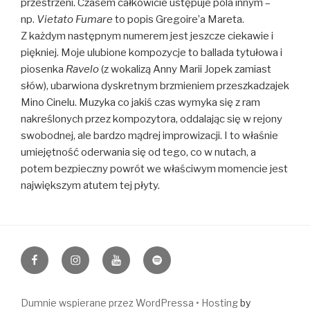
przestrzeni. Czasem całkowicie ustępuje pola innym –
np.
Vietato Fumare
to popis Gregoire’a Mareta.
Z każdym następnym numerem jest jeszcze ciekawie i
piękniej. Moje ulubione kompozycje to ballada tytułowa i
piosenka
Ravelo
(z wokalizą Anny Marii Jopek zamiast
słów), ubarwiona dyskretnym brzmieniem przeszkadzajek
Mino Cinelu. Muzyka co jakiś czas wymyka się z ram
nakreślonych przez kompozytora, oddalając się w rejony
swobodnej, ale bardzo mądrej improwizacji. I to właśnie
umiejętność oderwania się od tego, co w nutach, a
potem bezpieczny powrót we właściwym momencie jest
największym atutem tej płyty.
https://www.facebook.com/napiormusic
Instagram
YouTube
Spotify
Dumnie wspierane przez WordPressa •
Hosting
by