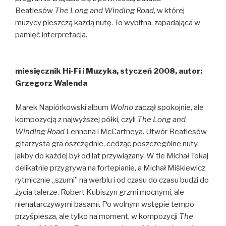
Beatlesów
The Long and Winding Road
, w której
muzycy pieszczą każdą nutę. To wybitna, zapadająca w
pamięć interpretacja.
miesięcznik
Hi-Fi i Muzyka
, styczeń 2008, autor:
Grzegorz Walenda
Marek Napiórkowski album
Wolno
zaczął spokojnie, ale
kompozycją z najwyższej półki, czyli
The Long and
Winding Road
Lennona i McCartneya. Utwór Beatlesów
gitarzysta gra oszczędnie, cedząc poszczególne nuty,
jakby do każdej był od lat przywiązany. W tle Michał Tokaj
delikatnie przygrywa na fortepianie, a Michał Miśkiewicz
rytmicznie „szumi” na werblu i od czasu do czasu budzi do
życia talerze. Robert Kubiszyn grzmi mocnymi, ale
nienatarczywymi basami. Po wolnym wstępie tempo
przyśpiesza, ale tylko na moment, w kompozycji
The