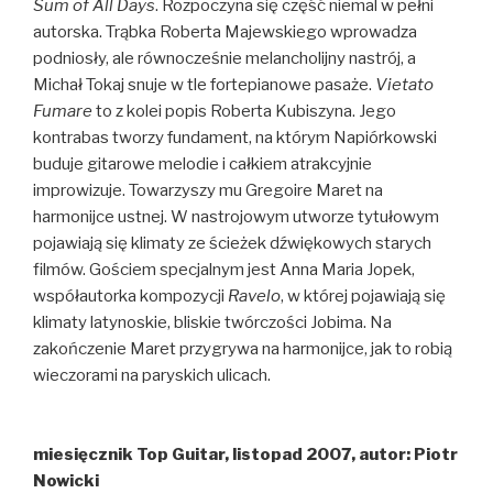
Sum of All Days
. Rozpoczyna się część niemal w pełni
autorska. Trąbka Roberta Majewskiego wprowadza
podniosły, ale równocześnie melancholijny nastrój, a
Michał Tokaj snuje w tle fortepianowe pasaże.
Vietato
Fumare
to z kolei popis Roberta Kubiszyna. Jego
kontrabas tworzy fundament, na którym Napiórkowski
buduje gitarowe melodie i całkiem atrakcyjnie
improwizuje. Towarzyszy mu Gregoire Maret na
harmonijce ustnej. W nastrojowym utworze tytułowym
pojawiają się klimaty ze ścieżek dźwiękowych starych
filmów. Gościem specjalnym jest Anna Maria Jopek,
współautorka kompozycji
Ravelo
, w której pojawiają się
klimaty latynoskie, bliskie twórczości Jobima. Na
zakończenie Maret przygrywa na harmonijce, jak to robią
wieczorami na paryskich ulicach.
miesięcznik
Top Guitar
, listopad 2007, autor: Piotr
Nowicki