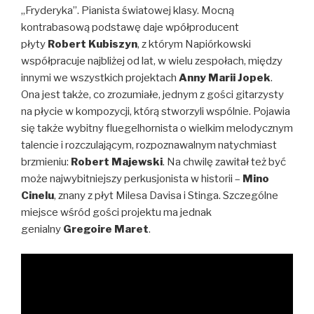
„Fryderyka”. Pianista światowej klasy. Mocną
kontrabasową podstawę daje wpółproducent
płyty
Robert Kubiszyn
, z którym Napiórkowski
współpracuje najbliżej od lat, w wielu zespołach, między
innymi we wszystkich projektach
Anny Marii Jopek
.
Ona jest także, co zrozumiałe, jednym z gości gitarzysty
na płycie w kompozycji, którą stworzyli wspólnie. Pojawia
się także wybitny fluegelhornista o wielkim melodycznym
talencie i rozczulającym, rozpoznawalnym natychmiast
brzmieniu:
Robert Majewski
. Na chwilę zawitał też być
może najwybitniejszy perkusjonista w historii –
Mino
Cinelu
, znany z płyt Milesa Davisa i Stinga. Szczególne
miejsce wśród gości projektu ma jednak
genialny
Gregoire Maret
.