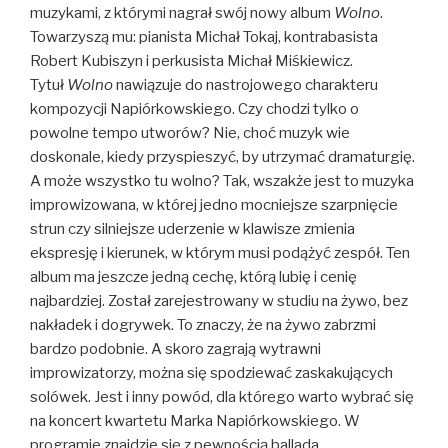
muzykami, z którymi nagrał swój nowy album
Wolno
.
Towarzyszą mu: pianista Michał Tokaj, kontrabasista
Robert Kubiszyn i perkusista Michał Miśkiewicz.
Tytuł
Wolno
nawiązuje do nastrojowego charakteru
kompozycji Napiórkowskiego. Czy chodzi tylko o
powolne tempo utworów? Nie, choć muzyk wie
doskonale, kiedy przyspieszyć, by utrzymać dramaturgię.
A może wszystko tu wolno? Tak, wszakże jest to muzyka
improwizowana, w której jedno mocniejsze szarpnięcie
strun czy silniejsze uderzenie w klawisze zmienia
ekspresję i kierunek, w którym musi podążyć zespół. Ten
album ma jeszcze jedną cechę, którą lubię i cenię
najbardziej. Został zarejestrowany w studiu na żywo, bez
nakładek i dogrywek. To znaczy, że na żywo zabrzmi
bardzo podobnie. A skoro zagrają wytrawni
improwizatorzy, można się spodziewać zaskakujących
solówek. Jest i inny powód, dla którego warto wybrać się
na koncert kwartetu Marka Napiórkowskiego. W
programie znajdzie się z pewnością ballada