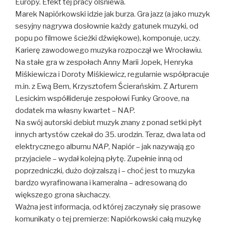
Europy. Efekt tej pracy olśniewa.
Marek Napiórkowski idzie jak burza. Gra jazz (a jako muzyk
sesyjny nagrywa dosłownie każdy gatunek muzyki, od
popu po filmowe ścieżki dźwiękowe), komponuje, uczy.
Karierę zawodowego muzyka rozpoczął we Wrocławiu.
Na stałe gra w zespołach Anny Marii Jopek, Henryka
Miśkiewicza i Doroty Miśkiewicz, regularnie współpracuje
m.in. z Ewą Bem, Krzysztofem Ścierańskim. Z Arturem
Lesickim współlideruje zespołowi Funky Groove, na
dodatek ma własny kwartet – NAP.
Na swój autorski debiut muzyk znany z ponad setki płyt
innych artystów czekał do 35. urodzin. Teraz, dwa lata od
elektrycznego albumu
NAP
, Napiór – jak nazywają go
przyjaciele – wydał kolejną płytę. Zupełnie inną od
poprzedniczki, dużo dojrzalszą i – choć jest to muzyka
bardzo wyrafinowana i kameralna – adresowaną do
większego grona słuchaczy.
Ważna jest informacja, od której zaczynały się prasowe
komunikaty o tej premierze: Napiórkowski całą muzykę