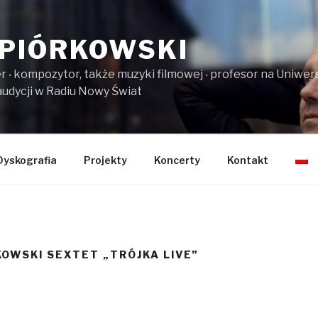
PIÓRKOWSKI
er ‧ kompozytor, także muzyki filmowej ‧ profesor na Uniw
audycji w Radiu Nowy Świat
Dyskografia
Projekty
Koncerty
Kontakt
OWSKI SEXTET „TRÓJKA LIVE”