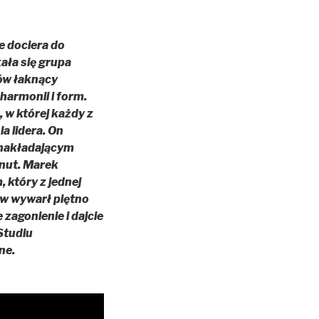
e dociera do
ała się grupa
ów łaknący
harmonii i form.
 w której każdy z
a lidera. On
 nakładającym
nut. Marek
 który z jednej
tów wywarł piętno
zagonienie i dajcie
Studiu
ne.