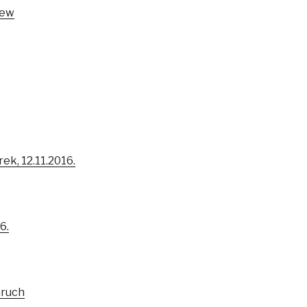
iew
ek, 12.11.2016.
6.
aruch