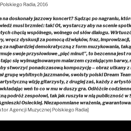
Polskiego Radia, 2016
ta na doskonały jazzowy koncert? Sądząc po nagraniu, któr
iedź musi brzmieć: tak! Ot, wystarczy aby na scenie spotk
ych chęcią wspólnego, wolnego od słów dialogu. Wirtuoz
, wręcz dyskusji za pomocą dźwięków, fraz, improwizacji, 
ię za najbardziej demokratyczną z form muzykowania, taką,
je swoje przysłowiowe „pięć minut”, to bezcenna jest rol
tając się wyimaginowanym malarzem cyzelującym barwy,
 aby stworzyć ponadczasową kompozycję – obraz utkany z 
ł grupę wybitnych jazzmanów, swoisty polski Dream Team,
artystyczną wizję gitarzysty, z drugiej zaś, każdy z artys
, wkładając weń to co w mu w duszy gra. Odłóżcie codzienne 
ękną podróż zespołowi, tak jak ruszyła w nią publiczność w 
gnieszki Osieckiej. Niezapomniane wrażenia, gwarantowa
ektor Agencji Muzycznej Polskiego Radia]