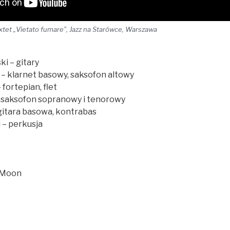
tet „Vietato fumare”, Jazz na Starówce, Warszawa
i – gitary
– klarnet basowy, saksofon altowy
 fortepian, flet
 saksofon sopranowy i tenorowy
gitara basowa, kontrabas
 – perkusja
 Moon