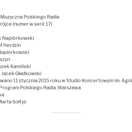
Muzyczna Polskiego Radia
rójce (numer w serii: 17)
k Napiórkowski
of Herdzin
Napiórkowski
iszyn
eszek Kamiński
: Jacek Gładkowski
wano 11 stycznia 2015 roku w Studio Koncertowym im. Agni
3 Program Polskiego Radia, Warszawa
ka
Marta Sołtys