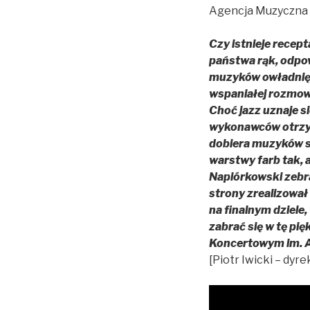
Agencja Muzyczna 
Czy istnieje recep
państwa rąk, odpow
muzyków owładnięt
wspaniałej rozmowy
Choć jazz uznaje s
wykonawców otrzymu
dobiera muzyków s
warstwy farb tak,
Napiórkowski zebra
strony zrealizował 
na finalnym dziele
zabrać się w tę pi
Koncertowym im. A
[Piotr Iwicki – dyr