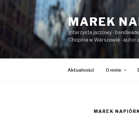
Przeskocz
do
MAREK NA
treści
gitarzysta jazzowy ‧ bandlead
Chopina w Warszawie ‧ autor 
Aktualności
O mnie
MAREK NAPIÓRK