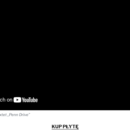
tet „Penn Drive”
KUP PŁYTĘ