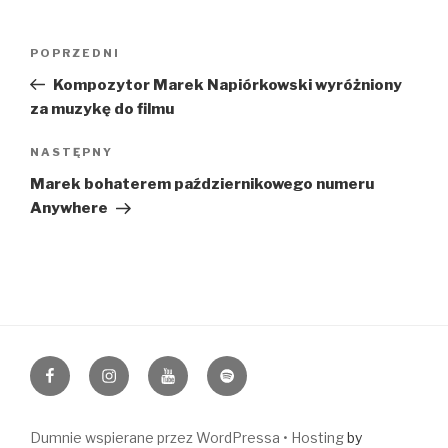
Nawigacja
POPRZEDNI
Poprzedni
wpisu
wpis
Kompozytor Marek Napiórkowski wyróżniony
za muzykę do filmu
NASTĘPNY
Następny
wpis
Marek bohaterem październikowego numeru
Anywhere
https://www.facebook.com/napiormusic
Instagram
YouTube
Spotify
Dumnie wspierane przez WordPressa •
Hosting
by