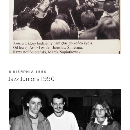
OPUBLIKOWANE
6 SIERPNIA 1990
W
Jazz Juniors 1990