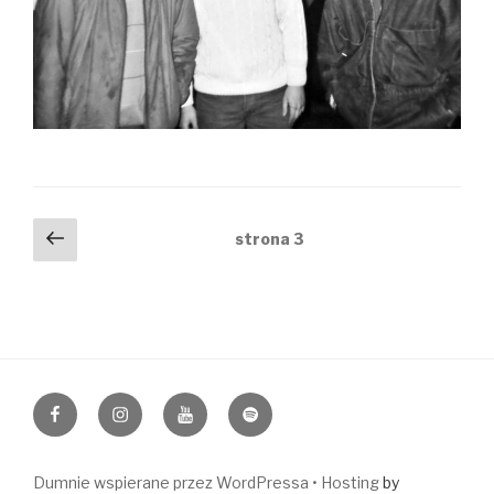
Nawigacja
Poprzednia
strona
3
strona
po
wpisach
https://www.facebook.com/napiormusic
Instagram
YouTube
Spotify
Dumnie wspierane przez WordPressa •
Hosting
by