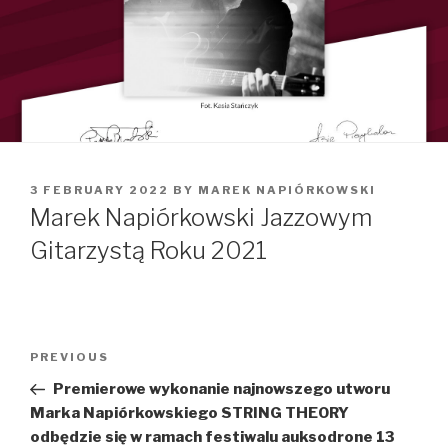
POSTED
3 FEBRUARY 2022
BY
MAREK NAPIÓRKOWSKI
ON
Marek Napiórkowski Jazzowym
Gitarzystą Roku 2021
Post
PREVIOUS
Previous
navigation
Post
Premierowe wykonanie najnowszego utworu
Marka Napiórkowskiego STRING THEORY
odbędzie się w ramach festiwalu auksodrone 13